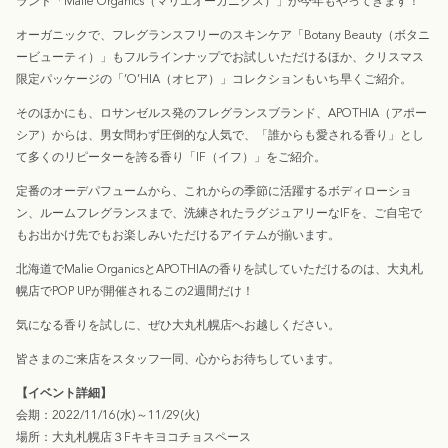
ランド「Malie Organics（マリエオーガニクス）」が今年もやってきます！
オーガニックで、フレグランスフリーのスキンケア「Botany Beauty（ボタニ
ービューティ）」もフルラインナップでお試しいただけるほか、クリスマス
限定パッケージの「’O’HIA（オヒア）」コレクションもいち早くご紹介。
そのほかにも、ロサンゼルス発のフレグランスブランド、APOTHIA（アポー
シア）からは、男女問わず圧倒的な人気で、「誰からも愛される香り」とし
て多くのリピーターを誇る香り「IF（イフ）」をご紹介。
定番のオーデパフュームから、これからの季節に活躍するボディローショ
ン、ルームフレグランスまで、洗練されたラグジュアリーなIFを、ご自宅で
もお出かけ先でもお楽しみいただけるアイテムが揃います。
北海道でMalie OrganicsとAPOTHIAの香りを試していただけるのは、大丸札
幌店でPOP UPが開催されるこの2週間だけ！
気になる香りを試しに、ぜひ大丸札幌店へお越しください。
皆さまのご来店をスタッフ一同、心からお待ちしています。
【イベント詳細】
会期：2022/11/16(水)～11/29(火)
場所：大丸札幌店３Fキキヨコチョスペース