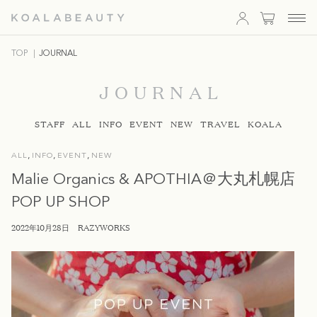
KOALA
TOP
JOURNAL
BEAUTY
JOURNAL
STAFF
ALL
INFO
EVENT
NEW
TRAVEL
KOALA
,
,
,
ALL
INFO
EVENT
NEW
Malie Organics & APOTHIA＠大丸札幌店
POP UP SHOP
2022年10月28日
RAZYWORKS