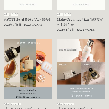
,
,
ALL
INFO
ALL
INFO
APOTHIA 価格改定のお知らせ
Malie Organics / kai 価格改定
のお知らせ
2026年4月9日
RAZYWORKS
2026年3月9日
RAZYWORKS
,
,
ALL
EVENT
ALL
EVENT
【POP UP NEWS】Salon de
【POP UP NEWS】Salon de