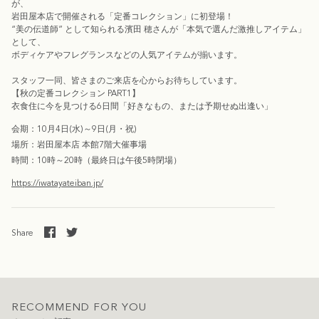
が、
岩田屋本店で開催される「定番コレクション」に初登場！
“美の伝道師” として知られる濱田 穂さんが「本気で選んだ激推しアイテム」
として、
ボディケアやフレグランスなどの人気アイテムが揃います。
スタッフ一同、
皆さまのご来店を
心からお待ちしています。
【秋の定番コレクション PART1】
衣食住に今を見つける6日間「好きなもの、または予期せぬ出逢い」
会期：10月4日(水)～9日(月・祝)
場所：岩田屋本店 本館7階大催事場
時間：10時～20時（最終日は午後5時閉場）
https://iwatayateiban.jp/
Share
RECOMMEND FOR YOU