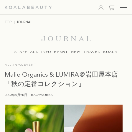
KOALA
TOP
JOURNAL
BEAUTY
JOURNAL
STAFF
ALL
INFO
EVENT
NEW
TRAVEL
KOALA
,
,
ALL
INFO
EVENT
Malie Organics & LUMIRA＠岩田屋本店
「秋の定番コレクション」
2023年9月20日
RAZYWORKS