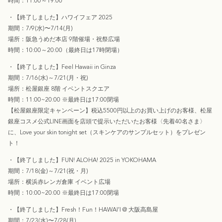
時間：11:00～19:00
・【終了しました】ハワイフェア 2025
期間：
7/9(水)〜7/14(月)
場所：阪急うめだ本店 9階催場・祝祭広場
時間：10:00～20:00（最終日は17時閉場）
・【終了しました】Feel Hawaii in Ginza
期間：7
/16(水
)
～7/21
(月・祝
)
場所：松屋銀座 8階 イベントスクエア
時間：
11:00~20:00
※
最終日は
17:00
閉場
【松屋銀座限定キャンペーン】税込5500円以上のお買い上げのお客様、松屋
銀座コスメ公式LINE画面を店頭で提示いただいたお客様〈先着40名さま〉
に、Love your skin tonight set（スキンケアのサンプルセット）をプレゼン
ト！
・
【終了しました】
FUN! ALOHA! 2025 in YOKOHAMA
期間：7
/18(金
)
～7/21
(祝・月
)
場所：横浜赤レンガ倉庫 イベント広場
時間：
10:00~20:00
※
最終日は
17:00
閉場
・
【終了しました】
Fresh！Fun！HAWAI’I @ 大阪高島屋
期間：7/23(水)〜7/28(月)