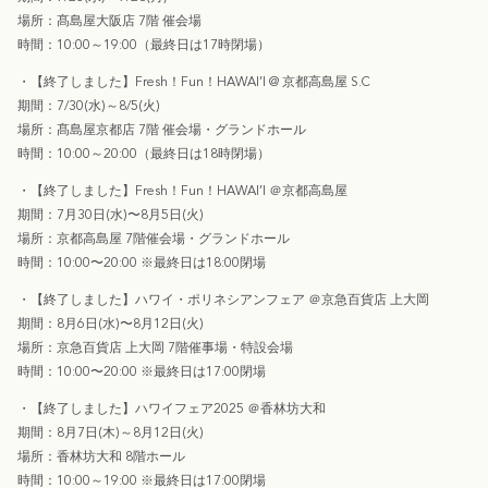
場所：髙島屋大阪店 7階 催会場
時間：
10:00
～
19:00
（最終日は
17
時閉場）
・
【終了しました】
Fresh！Fun！HAWAI’I @ 京都高島屋 S.C
期間：7/30(水)～8/5(火)
場所：髙島屋京都店 7階 催会場・グランドホール
時間：
10:00
～
20:00
（最終日は
18
時閉場）
・
【終了しました】
Fresh！Fun！HAWAI’I ＠京都高島屋
期間：7月30日(水)〜8月5日(火)
場所：京都高島屋 7階催会場・グランドホール
時間：10:00〜20:00 ※最終日は18:00閉場
・
【終了しました】
ハワイ・ポリネシアンフェア ＠京急百貨店 上大岡
期間：8月6日(水)〜8月12日(火)
場所：京急百貨店 上大岡 7階催事場・特設会場
時間：10:00〜20:00 ※最終日は17:00閉場
・
【終了しました】
ハワイフェア
2025
＠香林坊大和
期間：
8
月
7
日
(
木
)
～
8
月
12
日
(
火
)
場所：香林坊大和
8
階ホール
時間：
10:00
～
19:00 ※
最終日は
17:00
閉場