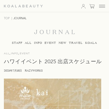
KOALA
TOP
JOURNAL
BEAUTY
JOURNAL
STAFF
ALL
INFO
EVENT
NEW
TRAVEL
KOALA
,
,
ALL
INFO
EVENT
ハワイイベント 2025 出店スケジュール
2025年7月16日
RAZYWORKS