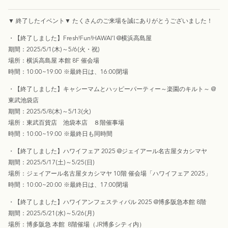
▼
終了したイベント
▼
たくさんのご来場を誠にありがとうございました！
・【終了しました】Fresh!Fun!HAWAI’I @
横浜高島屋
期間：
2025/5/1(
木
)
～
5/6(
火・祝
)
場所：横浜高島屋
本館
8F
催会場
時間：
10:00~19:00
※
最終日は、
16:00
閉場
・【終了しました】キャシーマムとハッピーパーティー～楽園のキルト～
@
東武池袋店
期間：2025/5/8(木)～5/13(火)
場所：
東武百貨店 池袋本店 ８階催事場
時間：10:00~19:00 ※最終日も同時間
・
【終了しました】
ハワイフェア 2025
@
ジェイアール名古屋タカシマヤ
期間：
2025/5/17(
土
)
～
5/25(
日
)
場所：
ジェイアール名古屋タカシマヤ 10階 催会場「ハワイフェア 2025」
時間：
10:00~20:00
※
最終日は、
17:00
閉場
・
【終了しました】
ハワイアンフェスティバル
2025 @
博多阪急本館 8階
期間：
2025/5/21(
水
)
～
5/26(
月
)
場所：博多阪急 本館
8階催場（JR博多シティ内）