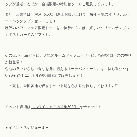
ップが登場するほか、会場限定の特別セットもご用意しています。
また、店頭では、
税込
16,500
円以上お買い上げで、
毎年人気のオリジナルト
ートバッグをプレゼントします！
歴代のハワイフェア限定トートをご持参の方には、嬉しいクリームサンプル
＋ポストカードのギフトも。
そのほか、kai
からは、人気のルームディフューザーに、待望のローズの香り
が新登場！
心地の良いやさしい香りを身に纏えるオーデパフュームには、持ち運びやす
い30mlのミニボトルが数量限定で販売します！
この夏も、全国各地で
皆さまのご来場を心よりお待ちしております
🌴
イベント詳細は
「ハワイフェア総特集2025」
をチェック！
▼
イベントスケジュール▼