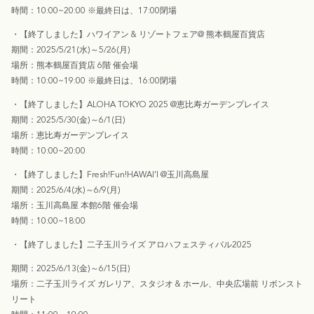
時間：
10:00~20:00
※
最終日は、
17:00
閉場
・
【終了しました】
ハワイアン & リゾートフェア
@
熊本鶴屋百貨店
期間：
2025/5/21(
水
)
～
5/2
6
(
月
)
場所：熊本鶴屋百貨店 6
階 催会場
時間：
10:00~19:00
※
最終日は、
16:00
閉場
・【終了しました】
ALOHA TOKYO
2025 @
恵比寿ガーデンプレイス
期間：
2025/5/30(
金
)
～
6/1(
日
)
場所：恵比寿ガーデンプレイス
時間：
10:00~20:00
・【終了しました】
Fresh!Fun!HAWAI’I @玉川
高島屋
期間：
2025/6/4(水
)
～
6/9(月
)
場所：玉川
高島屋 本館6階 催会場
時間：
10:00~18:00
・【終了しました】
二子玉川ライズ アロハフェスティバル2025
期間：
2025/6/13(金
)
～
6/15(日
)
場所：二子玉川ライズ ガレリア、スタジオ & ホール、中央広場前 リボンスト
リート