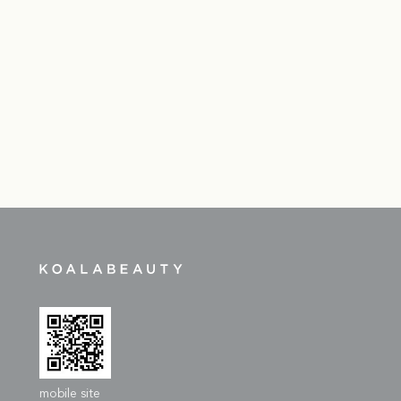
KOALA
BEAUTY
mobile site