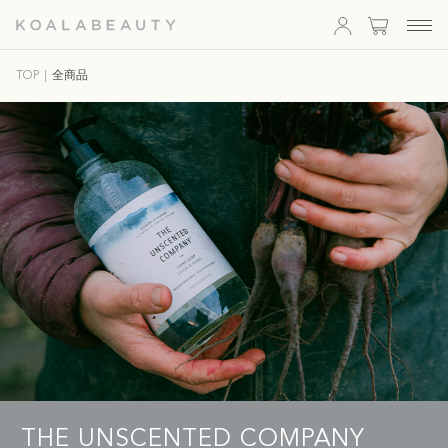
KOALA
TOP
全商品
BEAUTY
THE UNSCENTED COMPANY