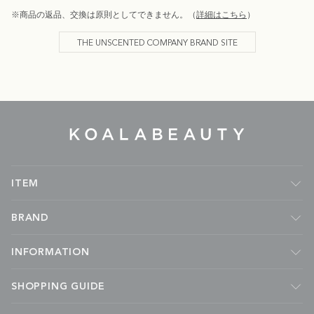
※商品の返品、交換は原則としてできません。（
詳細はこちら
）
THE UNSCENTED COMPANY BRAND SITE
KOALA
BEAUTY
ITEM
フレグランス
BRAND
ルームフレグランス
キャンドル
Malie Organics
INFORMATION
ボディケア
APOTHIA
フェイスケア
kai
ABOUT
SHOPPING GUIDE
ハンドケア
MADE BY YOKE
NEWS