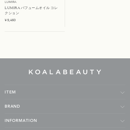
LUMIRA
LUMIRA パフュームオイル コレ
クション
¥ 9,460
KOALA
BEAUTY
ITEM
フレグランス
BRAND
ルームフレグランス
キャンドル
Malie Organics
INFORMATION
ボディケア
APOTHIA