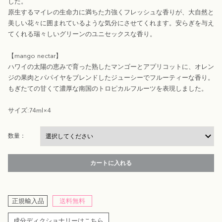
した。
原生するマイレの生命力に満ちた力強くフレッシュな香りが、大自然と
美しい花々に囲まれているような気分にさせてくれます。安らぎを与え
てくれる瑞々しいグリーンのユニセックスな香り。
【mango nectar】
ハワイの太陽の恵みで育った熟したマンゴーとアプリコットに、オレン
ジの果肉とパパイヤをブレンドしたジューシーでフルーティーな香り。
もぎたての甘くて濃厚な南国のトロピカルフルーツを表現しました。
サイズ:74ml×4
数量：
カートに入れる
正規輸入品
送料無料
成分ディクショナリーはこちら