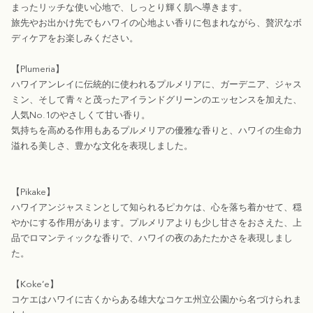
まったリッチな使い心地で、しっとり輝く肌へ導きます。
旅先やお出かけ先でもハワイの心地よい香りに包まれながら、贅沢なボ
ディケアをお楽しみください。
【Plumeria】
ハワイアンレイに伝統的に使われるプルメリアに、ガーデニア、ジャス
ミン、そして青々と茂ったアイランドグリーンのエッセンスを加えた、
人気No.1のやさしくて甘い香り。
気持ちを高める作用もあるプルメリアの優雅な香りと、ハワイの生命力
溢れる美しさ、豊かな文化を表現しました。
【Pikake】
ハワイアンジャスミンとして知られるピカケは、心を落ち着かせて、穏
やかにする作用があります。プルメリアよりも少し甘さをおさえた、上
品でロマンティックな香りで、ハワイの夜のあたたかさを表現しまし
た。
【Koke’e】
コケエはハワイに古くからある雄大なコケエ州立公園から名づけられま