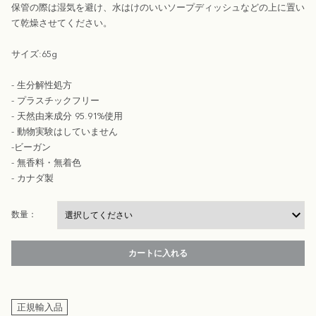
保管の際は湿気を避け、水はけのいいソープディッシュなどの上に置い
て乾燥させてください。
サイズ:65g
- 生分解性処方
- プラスチックフリー
- 天然由来成分 95.91%使用
- 動物実験はしていません
-ビーガン
- 無香料・無着色
- カナダ製
数量：
カートに入れる
正規輸入品