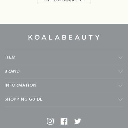
Coqui Coqui BRAND SITE
KOALA
BEAUTY
ITEM
フレグランス
BRAND
ルームフレグランス
キャンドル
Malie Organics
INFORMATION
ボディケア
APOTHIA
フェイスケア
kai
ABOUT
SHOPPING GUIDE
ハンドケア
MADE BY YOKE
NEWS
ヘアケア
Coqui Coqui
JOURNAL
会社概要
スターターキット
LUMIRA
成分ディクショナリー
ご利用ガイド
グッズ
YARD ETC
マイページについて