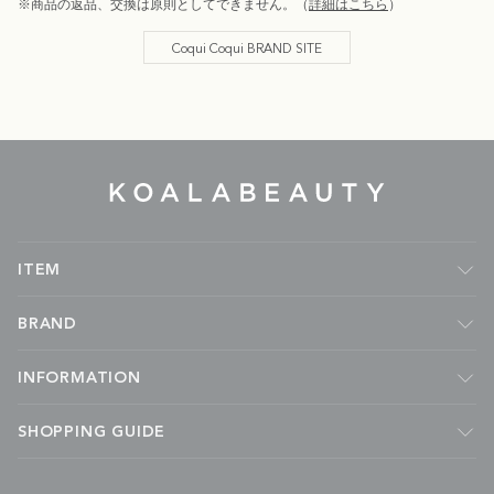
※商品の返品、交換は原則としてできません。（
詳細はこちら
）
Coqui Coqui BRAND SITE
KOALA
BEAUTY
ITEM
フレグランス
BRAND
ルームフレグランス
キャンドル
Malie Organics
INFORMATION
ボディケア
APOTHIA
フェイスケア
kai
ABOUT
SHOPPING GUIDE
ハンドケア
MADE BY YOKE
NEWS
ヘアケア
Coqui Coqui
JOURNAL
会社概要