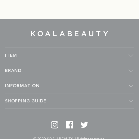
KOALA
BEAUTY
ITEM
フレグランス
BRAND
ルームフレグランス
キャンドル
Malie Organics
INFORMATION
ボディケア
APOTHIA
フェイスケア
kai
ABOUT
SHOPPING GUIDE
ハンドケア
MADE BY YOKE
NEWS
ヘアケア
Coqui Coqui
JOURNAL
会社概要
スターターキット
LUMIRA
成分ディクショナリー
ご利用ガイド
グッズ
YARD ETC
マイページについて
香りから商品を探す
THE UNSCENTED COMPANY
会員登録について