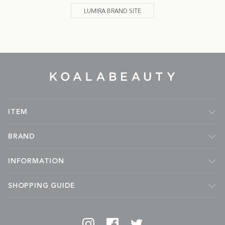
LUMIRA BRAND SITE
KOALA
BEAUTY
ITEM
フレグランス
BRAND
ルームフレグランス
キャンドル
Malie Organics
INFORMATION
ボディケア
APOTHIA
フェイスケア
kai
ABOUT
SHOPPING GUIDE
ハンドケア
MADE BY YOKE
NEWS
ヘアケア
Coqui Coqui
JOURNAL
会社概要
スターターキット
LUMIRA
成分ディクショナリー
ご利用ガイド