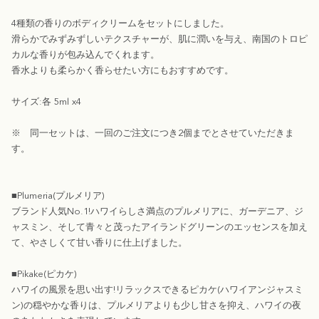
4種類の香りのボディクリームをセットにしました。
滑らかでみずみずしいテクスチャーが、肌に潤いを与え、南国のトロピ
カルな香りが包み込んでくれます。
香水よりも柔らかく香らせたい方にもおすすめです。
サイズ:各 5ml x4
※ 同一セットは、一回のご注文につき2個までとさせていただきま
す。
■Plumeria(プルメリア)
ブランド人気No.1!ハワイらしさ満点のプルメリアに、ガーデニア、ジ
ャスミン、そして青々と茂ったアイランドグリーンのエッセンスを加え
て、やさしくて甘い香りに仕上げました。
■Pikake(ピカケ)
ハワイの風景を思い出す!リラックスできるピカケ(ハワイアンジャスミ
ン)の穏やかな香りは、プルメリアよりも少し甘さを抑え、ハワイの夜