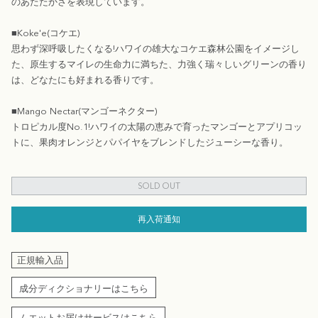
のあたたかさを表現しています。
■Koke'e(コケエ)
思わず深呼吸したくなる!ハワイの雄大なコケエ森林公園をイメージし
た、原生するマイレの生命力に満ちた、力強く瑞々しいグリーンの香り
は、どなたにも好まれる香りです。
■Mango Nectar(マンゴーネクター)
トロピカル度No.1!ハワイの太陽の恵みで育ったマンゴーとアプリコッ
トに、果肉オレンジとパパイヤをブレンドしたジューシーな香り。
SOLD OUT
再入荷通知
正規輸入品
成分ディクショナリーはこちら