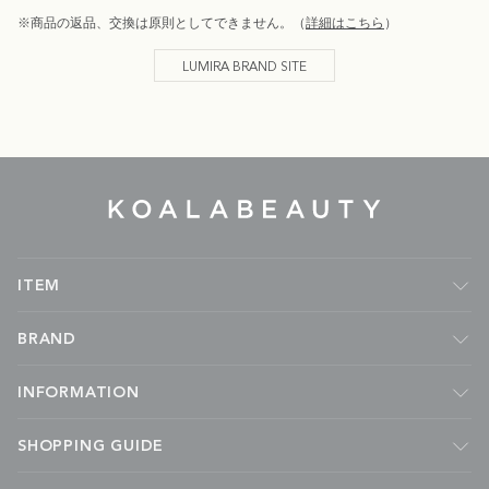
※商品の返品、交換は原則としてできません。（
詳細はこちら
）
LUMIRA BRAND SITE
KOALA
BEAUTY
ITEM
フレグランス
BRAND
ルームフレグランス
キャンドル
Malie Organics
INFORMATION
ボディケア
APOTHIA
フェイスケア
kai
ABOUT
SHOPPING GUIDE
ハンドケア
MADE BY YOKE
NEWS