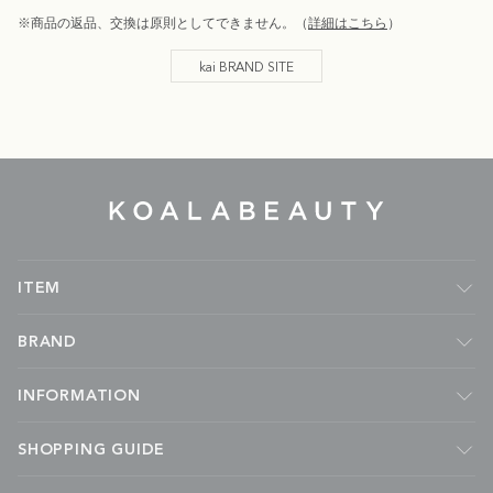
※商品の返品、交換は原則としてできません。（
詳細はこちら
）
kai BRAND SITE
KOALA
BEAUTY
ITEM
フレグランス
BRAND
ルームフレグランス
キャンドル
Malie Organics
INFORMATION
ボディケア
APOTHIA
フェイスケア
kai
ABOUT
SHOPPING GUIDE
ハンドケア
MADE BY YOKE
NEWS