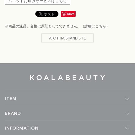
ムエットお届けサービスはこちら
Save
※商品の返品、交換は原則としてできません。（
詳細はこちら
）
APOTHIA BRAND SITE
KOALA
BEAUTY
ITEM
フレグランス
BRAND
ルームフレグランス
キャンドル
Malie Organics
INFORMATION
ボディケア