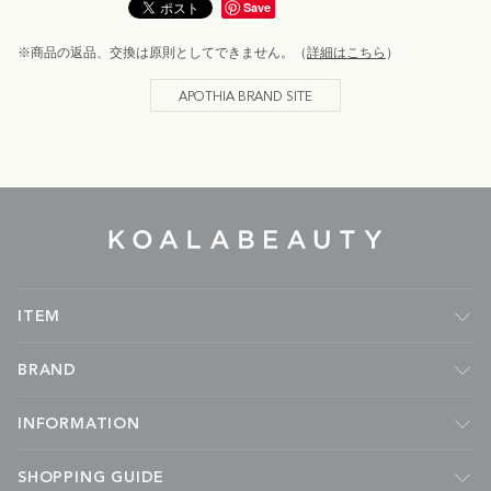
Save
※商品の返品、交換は原則としてできません。（
詳細はこちら
）
APOTHIA BRAND SITE
KOALA
BEAUTY
ITEM
フレグランス
BRAND
ルームフレグランス
キャンドル
Malie Organics
INFORMATION
ボディケア
APOTHIA
フェイスケア
kai
ABOUT
SHOPPING GUIDE