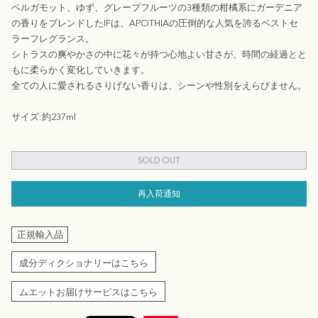
ベルガモット、ゆず、グレープフルーツの3種類の柑橘系にガーデニア
の香りをブレンドしたIFは、APOTHIAの圧倒的な人気を誇るベストセ
ラーフレグランス。
シトラスの爽やかさの中に花々が持つ心地よい甘さが、時間の経過とと
もに柔らかく変化していきます。
全ての人に愛されるさりげない香りは、シーンや性別をえらびません。
サイズ:約237ml
SOLD OUT
再入荷通知
正規輸入品
成分ディクショナリーはこちら
ムエットお届けサービスはこちら